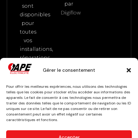
par
sont
Diigiflow
disponibles
pour
toutes
vos
installations,
réparations
et
Gérer le consentement
maintenances.
Faites
Pour offrir les meilleures expériences, nous utilisons des technologies
confiance
telles que les cookies pour stocker et/ou accéder aux informations des
appareils. Le fait de consentir à ces technologies nous permettra de
à
traiter des données telles que le comportement de navigation ou les ID
uniques sur ce site. Le fait de ne pas consentir ou de retirer son
notre
consentement peut avoir un effet négatif sur certaines
expertise
caractéristiques et fonctions.
pour
votre
Accepter